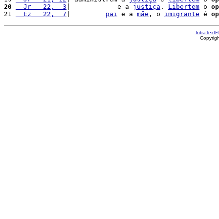
20
  Jr   22,  3
|            e a 
justiça
. 
Libertem
 o 
op
21 
  Ez   22,  7
|         
pai
 e a 
mãe
, o 
imigrante
 é 
op
IntraText®
Copyrig