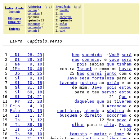
Alfabética
[
«
»
]
Freqüência
[
«
»
]
Índice
Ajuda
oprimia
1
21
novilho
Imprimir
oprimiam
5
21
nu
oprimida 0
21
obedeçam
Biblioteca
oprimido 21
21 oprimido
IntraText
oprimidos
14
21
oséias
oprimindo
3
21
ouvirem
Èulogos
oprimir
6
21
oziel
Livro  Capítulo,Verso
 1 
  Dt   28, 29
|           
bem
sucedido
. ~
Você
será
op
 2 
  Dt   28, 33
|           
não
conhece
, e 
você
será
op
 3 
  Ne    9, 10
|             
pois
 sabias 
que
tinham
op
 4 
 1Mc   10, 46
|      contra 
Israel
 e como os 
havia
op
 5 
  Jo   30, 25
|          25 
Não
chorei
junto
 com o 
op
 6 
  Sl    9, 10
|         
Javé
seja
fortaleza
 para o 
op
 7 
  Sl   10, 18
|      
fazendo
justiça
 ao 
órfão
 e ao 
op
 8 
  Sl   31, 10
|           de mim, 
Javé
, 
pois
estou
op
 9 
  Sl   69, 18
|            para o teu 
servo
: 
estou
op
10
  Sl   74, 21
|                          21  
Que
 o 
op
11 
  Pr   22, 23
|            
daqueles
que
 os 
tiverem
op
12 
Eclo    4,  9
|                       9 
Arranque
 o 
op
13 
Eclo   35, 13
|     
contrário
, 
atende
 a 
súplica
 do 
op
14 
  Is    1, 17
|      
busquem
 o 
direito
, 
socorram
 o 
op
15 
  Is    3, 12
|                      12 Meu 
povo
 é 
op
16 
  Is   38, 16
|           
olhar
 para o 
alto
. 
Estou
op
17 
  Is   53,  7
|                              7 
Foi
op
18 
  Is   58, 10
|          
faminto
 e 
matar
 a 
fome
 do 
op
19 
  Jr   21, 12
| administrem a 
justiça
 e 
libertem
 o 
op