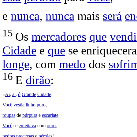
e
nunca
,
nunca
mais
será
en
15
Os
mercadores
que
vend
Cidade
e
que
se
enriquecer
longe
, com
medo
dos
sofri
16
E
dirão
:
«
Ai
,
ai
,
ó
Grande
Cidade
!
Você
vestia
linho
puro
,
roupas
de
púrpura
e
escarlate
.
Você
se
enfeitava
com
ouro
,
pedras
preciosas
e
pérolas
!