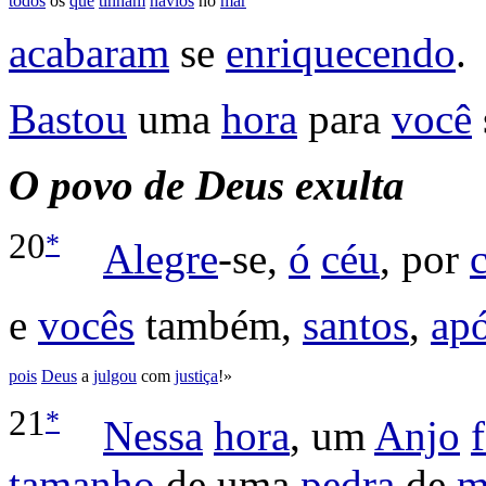
todos
os
que
tinham
navios
no
mar
acabaram
se
enriquecendo
.
Bastou
uma
hora
para
você
O
povo de Deus exulta
*
20
Alegre
-se,
ó
céu
, por
e
vocês
também,
santos
,
apó
pois
Deus
a
julgou
com
justiça
!»
*
21
Nessa
hora
, um
Anjo
tamanho
de uma
pedra
de
m