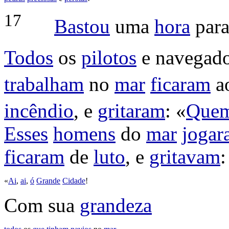
17
Bastou
uma
hora
para
Todos
os
pilotos
e
navegado
trabalham
no
mar
ficaram
a
incêndio
, e
gritaram
: «
Que
Esses
homens
do
mar
jogar
ficaram
de
luto
, e
gritavam
:
«
Ai
,
ai
,
ó
Grande
Cidade
!
Com sua
grandeza