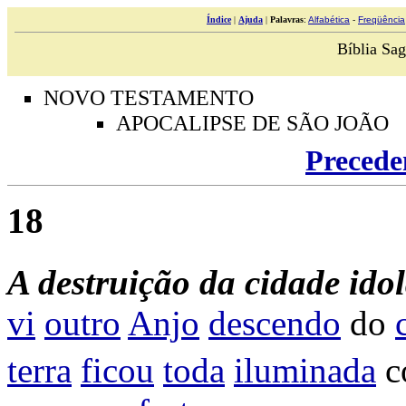
Índice
|
Ajuda
|
Palavras
:
Alfabética
-
Freqüência
Bíblia Sag
NOVO TESTAMENTO
APOCALIPSE DE SÃO JOÃO
Precede
18
A
destruição da cidade idol
vi
outro
Anjo
descendo
do
terra
ficou
toda
iluminada
c