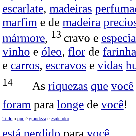
escarlate
,
madeiras
perfuma
marfim
e de
madeira
precio
13
mármore
,
cravo
e
especia
vinho
e
óleo
,
flor
de
farinh
e
carros
,
escravos
e
vidas
h
14
As
riquezas
que
você
foram
para
longe
de
você
!
Tudo
o
que
é
grandeza
e
esplendor
está
perdido
para
você
,