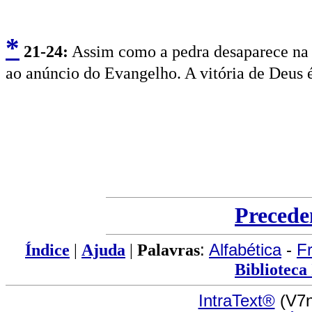
*
2
1-24:
Assim como a pedra desaparece na á
ao anúncio do Evangelho. A vitória de Deus é
Precede
Índice
|
Ajuda
|
Palavras
:
Alfabética
-
F
Biblioteca
IntraText®
(V7n