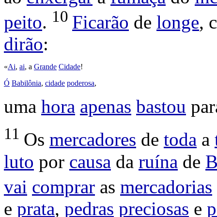
10
peito
.
Ficarão
de
longe
,
dirão
:
«
Ai
,
ai
, a
Grande
Cidade
!
Ó
Babilônia
,
cidade
poderosa
,
uma
hora
apenas
bastou
par
11
Os
mercadores
de
toda
a
luto
por
causa
da
ruína
de
B
vai
comprar
as
mercadorias
e
prata
,
pedras
preciosas
e
p