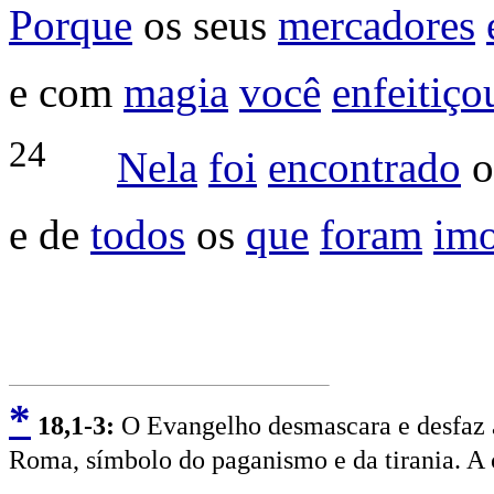
Porque
os seus
mercadores
e com
magia
você
enfeitiço
24
Nela
foi
encontrado
e de
todos
os
que
foram
imo
*
18
,1-3:
O Evangelho desmascara e desfaz a
Roma, símbolo do paganismo e da tirania. A ca