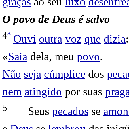
graças
ao seu
luxo
desenfre
O
povo de Deus é salvo
*
4
Ouvi
outra
voz
que
dizia
:
«
Saia
dela, meu
povo
.
Não
seja
cúmplice
dos
peca
nem
atingido
por suas
prag
5
Seus
pecados
se
amon
e
Deus
se
lembrou
das
iniq