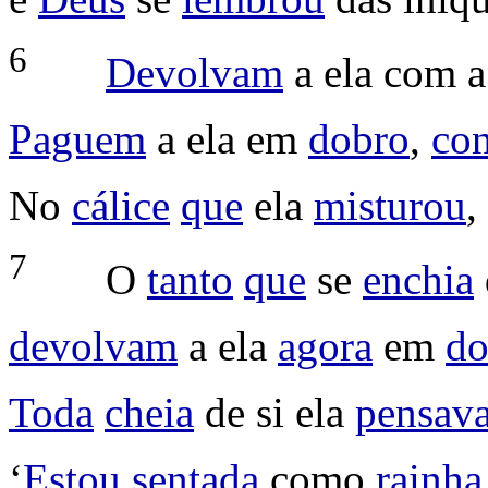
6
Devolvam
a ela com 
Paguem
a ela em
dobro
,
co
No
cálice
que
ela
misturou
,
7
O
tanto
que
se
enchia
devolvam
a ela
agora
em
do
Toda
cheia
de si ela
pensav
‘
Estou
sentada
como
rainha