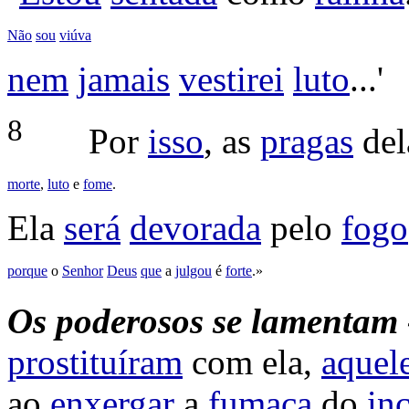
Não
sou
viúva
nem
jamais
vestirei
luto
...'
8
Por
isso
, as
pragas
de
morte
,
luto
e
fome
.
Ela
será
devorada
pelo
fogo
porque
o
Senhor
Deus
que
a
julgou
é
forte
.»
Os poderosos se lamentam 
prostituíram
com ela,
aquel
ao
enxergar
a
fumaça
do
in