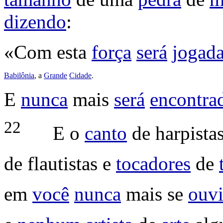
dizendo
:
«Com esta
força
será
jogad
Babilônia
, a
Grande
Cidade
.
E
nunca
mais
será
encontra
22
E o
canto
de
harpista
de
flautistas
e
tocadores
de
em
você
nunca
mais se
ouvi