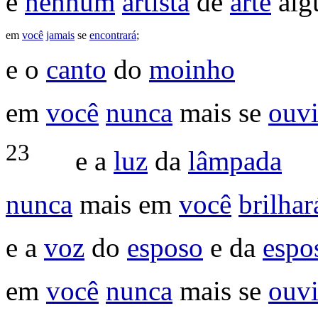
e
nenhum
artista
de
arte
alg
em
você
jamais
se
encontrará
;
e o
canto
do
moinho
em
você
nunca
mais se
ouvi
23
e a
luz
da
lâmpada
nunca
mais em
você
brilhar
e a
voz
do
esposo
e da
espo
em
você
nunca
mais se
ouvi