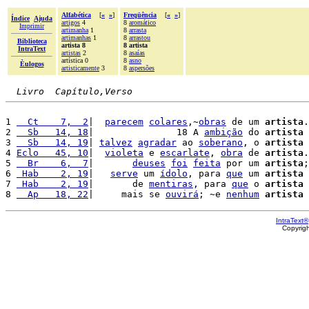
Alfabética
[
«
»
]
Freqüência
[
«
»
]
Índice
Ajuda
artigos
4
8
aromático
Imprimir
artimanha
1
8
arrasta
artimanhas
1
8
arrastou
Biblioteca
artista 8
8 artista
IntraText
artistas
2
8
asaías
artística 0
8
asno
Èulogos
artisticamente
3
8
aspersões
Livro  Capítulo,Verso
1 
  Ct    7,  2
|  
parecem
colares
,~
obras
 de um 
artista
.
2 
  Sb   14, 18
|               18 A 
ambição
 do 
artista
3 
  Sb   14, 19
| 
talvez
agradar
 ao 
soberano
, o 
artista
 
4 
Eclo   45, 10
|  
violeta
 e 
escarlate
, 
obra
 de 
artista
.
5 
  Br    6,  7
|       
deuses
foi
feita
 por um 
artista
;
6 
 Hab    2, 19
|   
serve
 um 
ídolo
, para 
que
 um 
artista
 
7 
 Hab    2, 19
|       de 
mentiras
, para 
que
 o 
artista
8 
  Ap   18, 22
|     mais se 
ouvirá
; ~e 
nenhum
artista
 
IntraText®
Copyrig