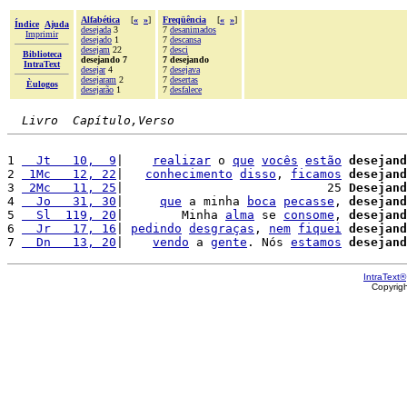
Alfabética
[
«
»
]
Freqüência
[
«
»
]
Índice
Ajuda
desejada
3
7
desanimados
Imprimir
desejado
1
7
descansa
desejam
22
7
desci
Biblioteca
desejando 7
7 desejando
IntraText
desejar
4
7
desejava
desejaram
2
7
desertas
Èulogos
desejarão
1
7
desfalece
Livro  Capítulo,Verso
1 
  Jt   10,  9
|    
realizar
 o 
que
vocês
estão
desejand
2 
 1Mc   12, 22
|   
conhecimento
disso
, 
ficamos
desejand
3 
 2Mc   11, 25
|                            25 
Desejand
4 
  Jo   31, 30
|     
que
 a minha 
boca
pecasse
, 
desejand
5 
  Sl  119, 20
|        Minha 
alma
 se 
consome
, 
desejand
6 
  Jr   17, 16
| 
pedindo
desgraças
, 
nem
fiquei
desejand
7 
  Dn   13, 20
|    
vendo
 a 
gente
. Nós 
estamos
desejand
IntraText®
Copyrig