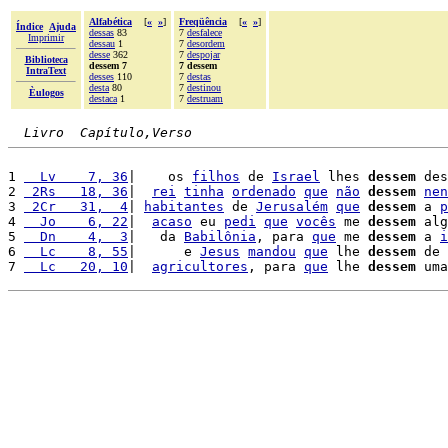
Alfabética
[
«
»
]
Freqüência
[
«
»
]
Índice
Ajuda
dessas
83
7
desfalece
Imprimir
dessau
1
7
desordem
desse
362
7
despojar
Biblioteca
dessem 7
7 dessem
IntraText
desses
110
7
destas
desta
80
7
destinou
Èulogos
destaca
1
7
destruam
Livro  Capítulo,Verso
1 
  Lv    7, 36
|    os 
filhos
 de 
Israel
 lhes 
dessem
 des
2 
 2Rs   18, 36
|  
rei
tinha
ordenado
que
não
dessem
nen
3 
 2Cr   31,  4
| 
habitantes
 de 
Jerusalém
que
dessem
 a 
p
4 
  Jo    6, 22
|  
acaso
 eu 
pedi
que
vocês
 me 
dessem
 alg
5 
  Dn    4,  3
|   da 
Babilônia
, para 
que
 me 
dessem
 a 
i
6 
  Lc    8, 55
|      e 
Jesus
mandou
que
 lhe 
dessem
 de 
7 
  Lc   20, 10
|  
agricultores
, para 
que
 lhe 
dessem
 uma