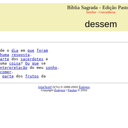
Bíblia Sagrada - Edição Past
IntraText - Concordâncias
dessem
de o 
dia
 em 
que
foram
huma
resposta
.

arte
 dos 
sacerdotes
 e

uma 
coisa
? 
Ou
que
 se

nterpretação
 do meu 
sonho
.

comer
.

 
parte
 dos 
frutos
IntraText®
(V7n) © 1996-2002
Èulogos
Copyright
Èulogos
/
Paulus
© 2002