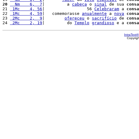
20
  Nm    6,  7
|         a 
cabeça
 o 
sinal
 de sua 
consa
21 
 1Mc    4, 56
|                 56 
Celebraram
 a 
consa
22 
 1Mc    4, 59
|   comemorasse 
anualmente
 a 
nova
consa
23 
 2Mc    2,  9
|        
ofereceu
 o 
sacrifício
 de 
consa
24 
 2Mc    2, 19
|         do 
Templo
grandioso
 e a 
consa
IntraText®
Copyrig