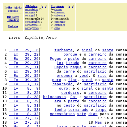
Alfabética
[
«
»
]
Freqüência
[
«
»
]
Índice
Ajuda
conquistou
13
24
chorou
Imprimir
consagra
4
24
clamaram
consagrá
5
24
cobertura
Biblioteca
consagração 24
24 consagração
IntraText
consagrações
1
24
conseguir
consagrada
17
24
costumes
Èulogos
consagradas
19
24
coxa
Livro  Capítulo,Verso
 1 
  Ex   29,  6
|      
turbante
, o 
sinal
 da 
santa
consa
 2 
  Ex   29, 22
|          
porque
 é o 
carneiro
 da 
consa
 3 
  Ex   29, 26
|    
Pegue
 o 
peito
 do 
carneiro
 da 
consa
 4 
  Ex   29, 27
|       
foi
tirada
 do 
carneiro
 da 
consa
 5 
  Ex   29, 31
|      
Depois
pegue
 o 
carneiro
 da 
consa
 6 
  Ex   29, 34
|       da 
carne
 do 
sacrifício
 de 
consa
 7 
  Ex   29, 35
|       
ordenei
 a 
você
. O 
rito
 da 
consa
 8 
  Ex   39, 30
|     
puro
 a 
flor
, 
sinal
 da 
santa
consa
 9 
  Lv    7, 37
|     
reparação
, do 
sacrifício
 de 
consa
10
  Lv    8,  9
|        
ouro
: é o 
sinal
 da 
santa
consa
11 
  Lv    8, 22
|         
cordeiro
, o 
cordeiro
 da 
consa
12 
  Lv    8, 28
| 
holocausto
. 
Foi
 o 
sacrifício
 de 
consa
13 
  Lv    8, 29
|      
era
 a 
parte
 do 
cordeiro
 da 
consa
14 
  Lv    8, 31
|       no 
cesto
 do 
sacrifício
 da 
consa
15 
  Lv    8, 33
|      
tenha
terminado
 o 
tempo
 da 
consa
16 
  Lv    8, 33
|    
necessários
sete
dias
 para a 
consa
17 
  Lv   27, 17
|                         17 Se a 
consa
18 
  Lv   27, 18
|                     18 
Mas
 se a 
consa
19 
  Nm    6,  2
|       
fazer
 um 
voto
especial
 de 
consa