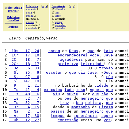
Alfabética
[
«
»
]
Freqüência
[
«
»
]
Índice
Ajuda
anulando
1
17
alistados
Imprimir
anular
6
17
amri
anulou
2
17
ande
Biblioteca
anuncia 17
17 anuncia
IntraText
anunciá
3
17
apagar
anunciação 0
17
aprendam
Èulogos
anunciada
12
17
aprender
Livro  Capítulo,Verso
 1 
 1Rs   17, 24
|   
homem
 de 
Deus
, e 
que
 de 
fato
anunci
 2 
 1Cr   17, 10
|       
engrandecerei
você
. 
Javé
anunci
 3 
 2Cr   18,  7
|        
agradáveis
 para mim; só 
anunci
 4 
 2Cr   18, 17
|       
profetiza
felicidade
! Só 
anunci
 5 
  Jo   36, 33
|                    33 O 
trovão
anunci
 6 
  Sl   85,  9
|  
escutar
 o 
que
diz
Javé
: «
Deus
anunci
 7 
  Sl   97,  6
|                       6  O 
céu
anunci
 8 
  Sl  147, 19
|                        19  Ele 
anunci
 9 
  Pr    1, 21
|      no burburinho da 
cidade
 e 
anunci
10
  Is   41,  4
| 
executou
tudo
isso
? 
Aquele
que
anunci
11 
  Is   48,  6
|     
viu
 e 
ouviu
. Por 
que
não
 o 
anunci
12 
  Is   52,  7
|       os 
pés
 do 
mensageiro
que
anunci
13 
  Is   52,  7
|        
traz
 a 
boa
notícia
, 
que
anunci
14 
  Jr    4, 15
|     desde a 
montanha
 de 
Efraim
anunci
15 
  Na    2,  1
|    
passos
 de um 
mensageiro
que
anunci
16 
  At   17, 30
|    
tempos
 da 
ignorância
, 
agora
anunci
17 
  Hb   12, 27
|       
expressão
 «mais uma 
vez
» 
anunci