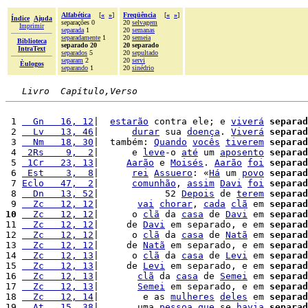
Alfabética
[
«
»
]
Freqüência
[
«
»
]
Índice
Ajuda
separações 0
20
selvagem
Imprimir
separada
1
20
semanas
separadamente
1
20
semeia
Biblioteca
separado 20
20 separado
IntraText
separados
5
20
sepultado
separam
2
20
servi
Èulogos
separando
1
20
sinédrio
Livro  Capítulo,Verso
 1 
  Gn   16, 12
|  
estarão
 contra ele; e 
viverá
separad
 2 
  Lv   13, 46
|      
durar
 sua 
doença
. 
Viverá
separad
 3 
  Nm   18, 30
|  também: 
Quando
vocês
tiverem
separad
 4 
 2Rs    9,  2
|      e 
leve
-o 
até
 um 
aposento
separad
 5 
 1Cr   23, 13
|     
Aarão
 e 
Moisés
. 
Aarão
foi
separad
 6 
 Est    3,  8
|      
rei
Assuero
: «
Há
 um 
povo
separad
 7 
Eclo   47,  2
|      
comunhão
, 
assim
Davi
foi
separad
 8 
  Dn   13, 52
|            52 
Depois
 de 
terem
separad
 9 
  Zc   12, 12
|       
vai
chorar
, 
cada
clã
 em 
separad
10
  Zc   12, 12
|      o 
clã
 da 
casa
 de 
Davi
 em 
separad
11 
  Zc   12, 12
|     de 
Davi
 em separado, e em 
separad
12 
  Zc   12, 12
|      o 
clã
 da 
casa
 de 
Natã
 em 
separad
13 
  Zc   12, 12
|     de 
Natã
 em separado, e em 
separad
14 
  Zc   12, 13
|      o 
clã
 da 
casa
 de 
Levi
 em 
separad
15 
  Zc   12, 13
|     de 
Levi
 em separado, e em 
separad
16 
  Zc   12, 13
|       
clã
 da 
casa
 de 
Semei
 em 
separad
17 
  Zc   12, 13
|       
Semei
 em separado, e em 
separad
18 
  Zc   12, 14
|        e as 
mulheres
deles
 em 
separad
19 
  At   15, 38
|       uma 
pessoa
que
 se 
havia
separad