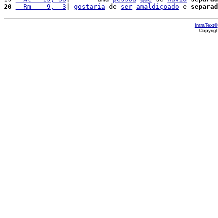
20
  Rm    9,  3
| 
gostaria
 de 
ser
amaldiçoado
 e 
separad
IntraText®
Copyrig