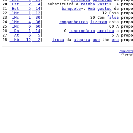
20
 Est    2,  4
|  substituirá a 
rainha
Vasti
». A 
propo
21 
 Est    5, 14
|        
banquete
». 
Amã
gostou
 da 
propo
22 
 1Mc    1, 12
|                         12 Essa 
propo
23 
 1Mc    1, 30
|                    30 Com 
falsa
propo
24 
 1Mc    4, 36
|       
companheiros
fizeram
 esta 
propo
25 
 1Mc    6, 60
|                            60 A 
propo
26 
  Dn    1, 14
|         O 
funcionário
aceitou
 a 
propo
27 
  At    6,  5
|                             5 A 
propo
28 
  Hb   12,  2
|    
troca
 da 
alegria
que
 lhe 
era
propo
IntraText®
Copyrig