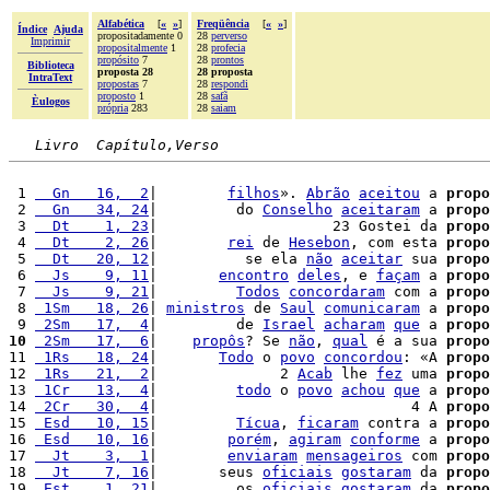
Alfabética
[
«
»
]
Freqüência
[
«
»
]
Índice
Ajuda
propositadamente 0
28
perverso
Imprimir
propositalmente
1
28
profecia
propósito
7
28
prontos
Biblioteca
proposta 28
28 proposta
IntraText
propostas
7
28
respondi
proposto
1
28
safã
Èulogos
própria
283
28
saiam
Livro  Capítulo,Verso
 1 
  Gn   16,  2
|        
filhos
». 
Abrão
aceitou
 a 
propo
 2 
  Gn   34, 24
|         do 
Conselho
aceitaram
 a 
propo
 3 
  Dt    1, 23
|                    23 Gostei da 
propo
 4 
  Dt    2, 26
|        
rei
 de 
Hesebon
, com esta 
propo
 5 
  Dt   20, 12
|          se ela 
não
aceitar
 sua 
propo
 6 
  Js    9, 11
|       
encontro
deles
, e 
façam
 a 
propo
 7 
  Js    9, 21
|         
Todos
concordaram
 com a 
propo
 8 
 1Sm   18, 26
| 
ministros
 de 
Saul
comunicaram
 a 
propo
 9 
 2Sm   17,  4
|         de 
Israel
acharam
que
 a 
propo
10
 2Sm   17,  6
|    
propôs
? Se 
não
, 
qual
 é a sua 
propo
11 
 1Rs   18, 24
|       
Todo
 o 
povo
concordou
: «A 
propo
12 
 1Rs   21,  2
|              2 
Acab
 lhe 
fez
 uma 
propo
13 
 1Cr   13,  4
|         
todo
 o 
povo
achou
que
 a 
propo
14 
 2Cr   30,  4
|                             4 A 
propo
15 
 Esd   10, 15
|         
Tícua
, 
ficaram
 contra a 
propo
16 
 Esd   10, 16
|        
porém
, 
agiram
conforme
 a 
propo
17 
  Jt    3,  1
|        
enviaram
mensageiros
 com 
propo
18 
  Jt    7, 16
|       seus 
oficiais
gostaram
 da 
propo
19 
 Est    1, 21
|         os 
oficiais
gostaram
 da 
propo