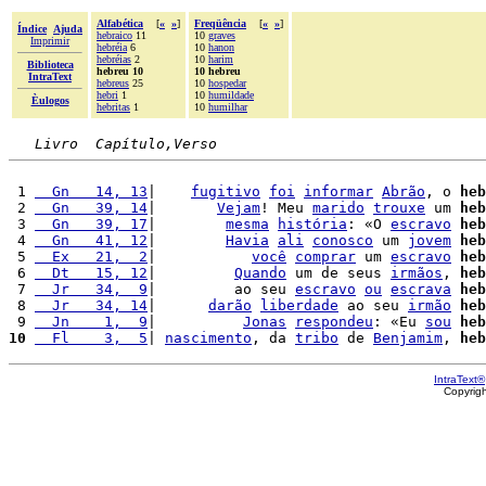
Alfabética
[
«
»
]
Freqüência
[
«
»
]
Índice
Ajuda
hebraico
11
10
graves
Imprimir
hebréia
6
10
hanon
hebréias
2
10
harim
Biblioteca
hebreu 10
10 hebreu
IntraText
hebreus
25
10
hospedar
hebri
1
10
humildade
Èulogos
hebritas
1
10
humilhar
Livro  Capítulo,Verso
 1 
  Gn   14, 13
|    
fugitivo
foi
informar
Abrão
, o 
heb
 2 
  Gn   39, 14
|       
Vejam
! Meu 
marido
trouxe
 um 
heb
 3 
  Gn   39, 17
|        
mesma
história
: «O 
escravo
heb
 4 
  Gn   41, 12
|        
Havia
ali
conosco
 um 
jovem
heb
 5 
  Ex   21,  2
|           
você
comprar
 um 
escravo
heb
 6 
  Dt   15, 12
|         
Quando
 um de seus 
irmãos
, 
heb
 7 
  Jr   34,  9
|         ao seu 
escravo
ou
escrava
heb
 8 
  Jr   34, 14
|      
darão
liberdade
 ao seu 
irmão
heb
 9 
  Jn    1,  9
|          
Jonas
respondeu
: «Eu 
sou
heb
10
  Fl    3,  5
| 
nascimento
, da 
tribo
 de 
Benjamim
, 
heb
IntraText®
Copyrig