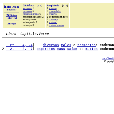
Alfabética
[
«
»
]
Freqüência
[
«
»
]
Índice
Ajuda
encurvam
1
2
encosto
Imprimir
encurvou
5
2
encurralados
endemoninhado
6
2
encurva
Biblioteca
endemoninhados 2
2 endemoninhados
IntraText
endereçado 0
2
endureça
endereçando 0
2
endureci
Èulogos
endereçar 0
2
endurecimento
Livro  Capítulo,Verso
1 
  Mt    4, 24
|    
diversos
males
 e 
tormentos
: 
endemon
2 
  At    8,  7
| 
espíritos
maus
saíam
 de 
muitos
endemon
IntraText®
Copyrig