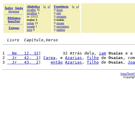
Alfabética
[
«
»
]
Freqüência
[
«
»
]
Índice
Ajuda
orvalho
35
3
órion
Imprimir
orvalhos
1
3
orla
os 13112
3
oronaim
Biblioteca
osaías 3
3 osaías
IntraText
oséias
21
3
ousam
ossada
1
3
ouviremos
Èulogos
osso
6
3
padeiro
Livro  Capítulo,Verso
1 
  Ne   12, 32
|         32 Atrás dela, 
iam
Osaías
 e a 
2 
  Jr   42,  1
| 
Carea
, e 
Azarias
, 
filho
 de 
Osaías
, com
3 
  Jr   43,  2
|    
então
Azarias
, 
filho
 de 
Osaías
, 
Joa
IntraText®
Copyrig