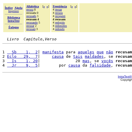
Alfabética
[
«
»
]
Freqüência
[
«
»
]
Índice
Ajuda
recusa
8
4
recuar
Imprimir
recusada 0
4
recuou
recusado
1
4
recuperei
Biblioteca
recusam 4
4 recusam
IntraText
recusando
5
4
redigido
recusar
2
4
redimidos
Èulogos
recusará
3
4
redondo
Livro  Capítulo,Verso
1 
  Sb    1,  2
| 
manifesta
 para 
aqueles
que
não
recusam
2 
Eclo   29,  7
|     
causa
 de 
tais
maldades
, se 
recusam
3 
  Is    1, 20
|               20 
mas
, se 
vocês
recusam
4 
  Jr    9,  5
|        por 
causa
 da 
falsidade
, 
recusam
IntraText®
Copyrig