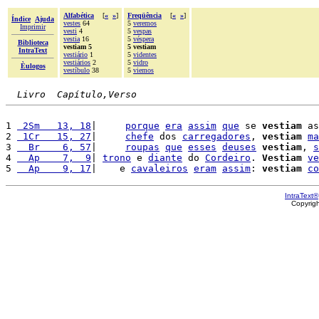
Alfabética
[
«
»
]
Freqüência
[
«
»
]
Índice
Ajuda
vestes
64
5
veremos
Imprimir
vesti
4
5
vespas
vestia
16
5
véspera
Biblioteca
vestiam 5
5 vestiam
IntraText
vestiário
1
5
videntes
vestiários
2
5
vidro
Èulogos
vestíbulo
38
5
viemos
Livro  Capítulo,Verso
1 
 2Sm   13, 18
|     
porque
era
assim
que
 se 
vestiam
 as
2 
 1Cr   15, 27
|     
chefe
 dos 
carregadores
, 
vestiam
ma
3 
  Br    6, 57
|     
roupas
que
esses
deuses
vestiam
, 
s
4 
  Ap    7,  9
| 
trono
 e 
diante
 do 
Cordeiro
. 
Vestiam
ve
5 
  Ap    9, 17
|    e 
cavaleiros
eram
assim
: 
vestiam
co
IntraText®
Copyrig