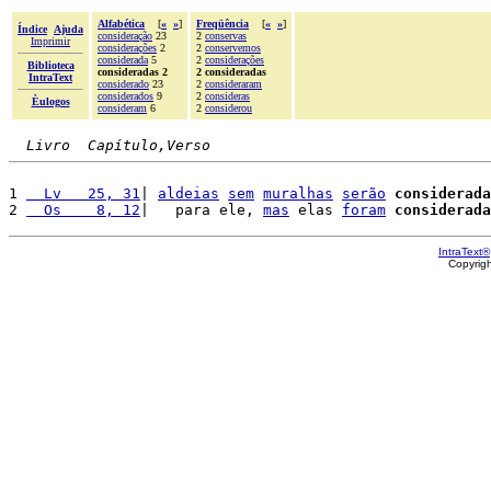
Alfabética
[
«
»
]
Freqüência
[
«
»
]
Índice
Ajuda
consideração
23
2
conservas
Imprimir
considerações
2
2
conservemos
considerada
5
2
considerações
Biblioteca
consideradas 2
2 consideradas
IntraText
considerado
23
2
consideraram
considerados
9
2
consideras
Èulogos
consideram
6
2
considerou
Livro  Capítulo,Verso
1 
  Lv   25, 31
| 
aldeias
sem
muralhas
serão
considerada
2 
  Os    8, 12
|   para ele, 
mas
 elas 
foram
considerada
IntraText®
Copyrig