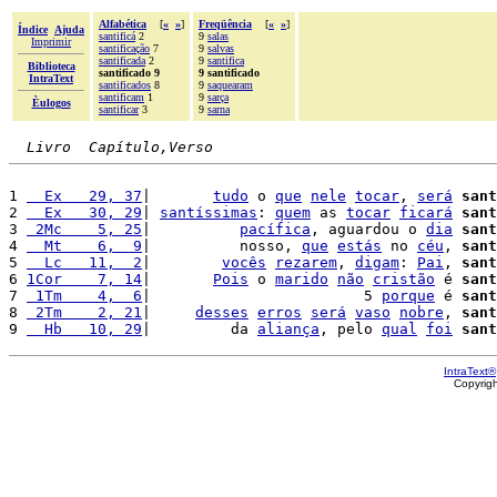
Alfabética
[
«
»
]
Freqüência
[
«
»
]
Índice
Ajuda
santificá
2
9
salas
Imprimir
santificação
7
9
salvas
santificada
2
9
santifica
Biblioteca
santificado 9
9 santificado
IntraText
santificados
8
9
saquearam
santificam
1
9
sarça
Èulogos
santificar
3
9
sarna
Livro  Capítulo,Verso
1 
  Ex   29, 37
|       
tudo
 o 
que
nele
tocar
, 
será
sant
2 
  Ex   30, 29
| 
santíssimas
: 
quem
 as 
tocar
ficará
sant
3 
 2Mc    5, 25
|          
pacífica
, aguardou o 
dia
sant
4 
  Mt    6,  9
|          nosso, 
que
estás
 no 
céu
, 
sant
5 
  Lc   11,  2
|        
vocês
rezarem
, 
digam
: 
Pai
, 
sant
6 
1Cor    7, 14
|       
Pois
 o 
marido
não
cristão
 é 
sant
7 
 1Tm    4,  6
|                        5 
porque
 é 
sant
8 
 2Tm    2, 21
|     
desses
erros
será
vaso
nobre
, 
sant
9 
  Hb   10, 29
|         da 
aliança
, pelo 
qual
foi
sant
IntraText®
Copyrig