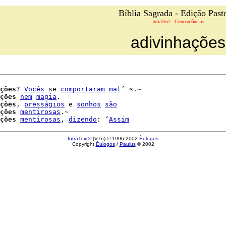
Bíblia Sagrada - Edição Past
IntraText - Concordâncias
adivinhações
ções
? 
Vocês
 se 
comportaram
mal
’ «.~

ções
nem
magia
.

ções
, 
presságios
 e 
sonhos
são
ções
mentirosas
.~

ções
mentirosas
, 
dizendo
: ‘
Assim
IntraText®
(V7n) © 1996-2002
Èulogos
Copyright
Èulogos
/
Paulus
© 2002