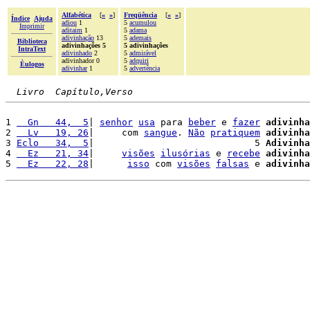
Alfabética
[
«
»
]
Freqüência
[
«
»
]
Índice
Ajuda
adiou
1
5
acumulou
Imprimir
aditaim
1
5
adama
adivinhação
13
5
ademais
Biblioteca
adivinhações 5
5 adivinhações
IntraText
adivinhado
2
5
admirável
adivinhador 0
5
adquiri
Èulogos
adivinhar
1
5
advertência
Livro  Capítulo,Verso
1 
  Gn   44,  5
| 
senhor
usa
 para 
beber
 e 
fazer
adivinha
2 
  Lv   19, 26
|     com 
sangue
. 
Não
pratiquem
adivinha
3 
Eclo   34,  5
|                             5 
Adivinha
4 
  Ez   21, 34
|     
visões
ilusórias
 e 
recebe
adivinha
5 
  Ez   22, 28
|      
isso
 com 
visões
falsas
 e 
adivinha