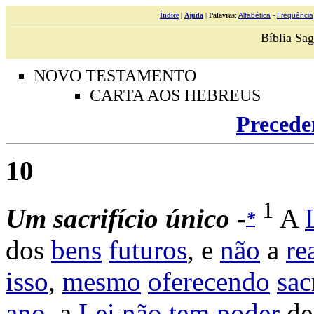
Índice
|
Ajuda
|
Palavras
:
Alfabética
-
Freqüência
Bíblia Sag
NOVO TESTAMENTO
CARTA AOS HEBREUS
Precede
10
1
Um sacrifício único -
A
*
dos
bens
futuros
, e
não
a
re
isso
,
mesmo
oferecendo
sac
ano
, a
Lei
não
tem
poder
d