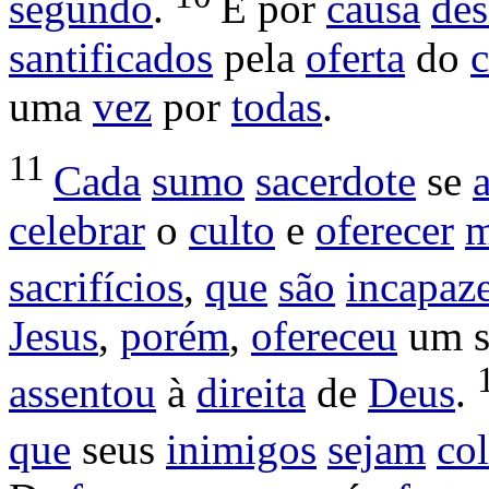
segundo
.
É por
causa
des
santificados
pela
oferta
do
uma
vez
por
todas
.
11
Cada
sumo
sacerdote
se
celebrar
o
culto
e
oferecer
m
sacrifícios
,
que
são
incapaz
Jesus
,
porém
,
ofereceu
um 
assentou
à
direita
de
Deus
.
que
seus
inimigos
sejam
co