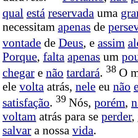
qual
está
reservada
uma
gra
necessitam
apenas
de
perse
vontade
de
Deus
, e
assim
a
Porque
,
falta
apenas
um
po
38
chegar
e
não
tardará
.
O 
ele
volta
atrás,
nele
eu
não
39
satisfação
.
Nós,
porém
,
n
voltam
atrás para se
perder
,
salvar
a nossa
vida
.