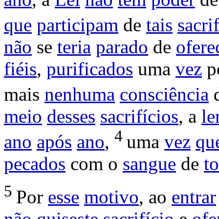
que
participam
de
tais
sacri
não
se
teria
parado
de
ofere
fiéis
,
purificados
uma
vez
p
mais
nenhuma
consciência
meio
desses
sacrifícios
, a
le
4
ano
após
ano
,
uma
vez
qu
pecados
com o
sangue
de
t
5
Por
esse
motivo
, ao
entrar
não
quiseste
sacrifício
e
ofe