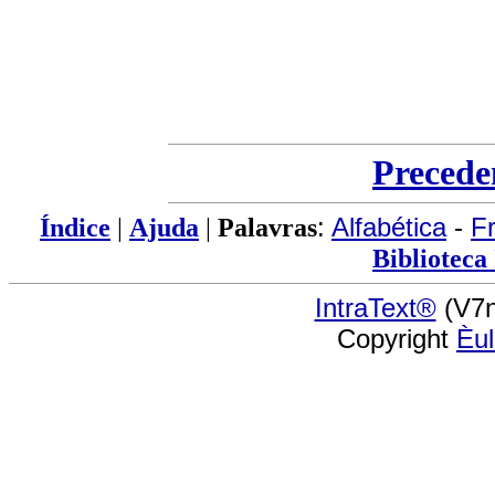
Precede
Índice
|
Ajuda
|
Palavras
:
Alfabética
-
F
Biblioteca
IntraText®
(V7n
Copyright
Èu