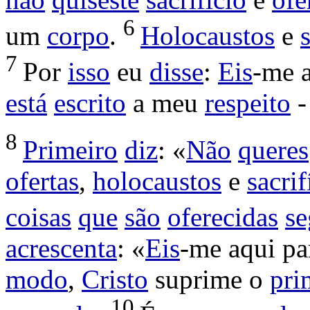
6
um
corpo
.
Holocaustos
e
7
Por
isso
eu
disse
:
Eis
-me 
está
escrito
a meu
respeito
-
8
Primeiro
diz
: «
Não
queres
ofertas
,
holocaustos
e
sacrif
coisas
que
são
oferecidas
s
acrescenta
: «
Eis
-me aqui p
modo
,
Cristo
suprime
o
pri
10