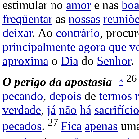
estimular
no
amor
e nas
boa
freqüentar
as
nossas
reuniõ
deixar
. Ao
contrário
,
procu
principalmente
agora
que
v
aproxima
o
Dia
do
Senhor
.
2
O
perigo da apostasia
-
*
pecando
,
depois
de
termos
verdade
,
já
não
há
sacrifíci
27
pecados
.
Fica
apenas
um