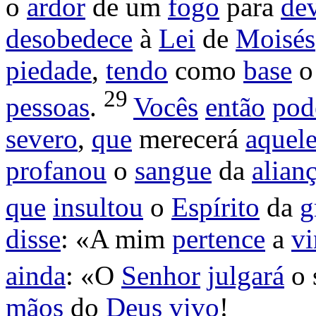
o
ardor
de um
fogo
para
de
desobedece
à
Lei
de
Moisés
piedade
,
tendo
como
base
29
pessoas
.
Vocês
então
po
severo
,
que
merecerá
aquel
profanou
o
sangue
da
alian
que
insultou
o
Espírito
da
g
disse
: «A mim
pertence
a
v
ainda
: «O
Senhor
julgará
o 
mãos
do
Deus
vivo
!