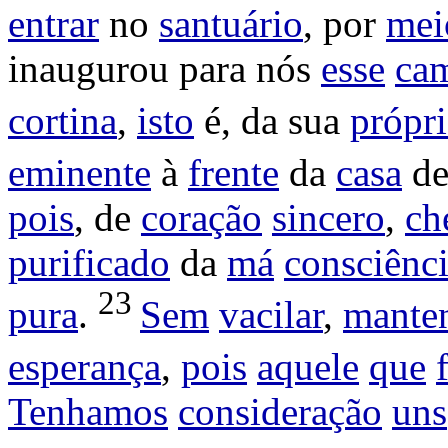
entrar
no
santuário
, por
mei
inaugurou
para nós
esse
ca
cortina
,
isto
é, da sua
própri
eminente
à
frente
da
casa
d
pois
, de
coração
sincero
,
ch
purificado
da
má
consciênc
23
pura
.
Sem
vacilar
,
mante
esperança
,
pois
aquele
que
Tenhamos
consideração
uns