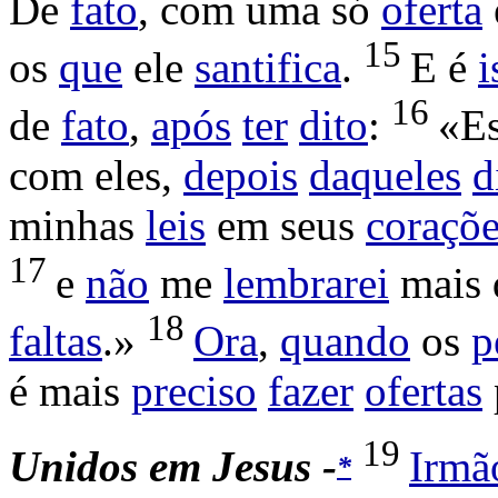
De
fato
, com uma só
oferta
15
os
que
ele
santifica
.
E é
i
16
de
fato
,
após
ter
dito
:
«Es
com eles,
depois
daqueles
d
minhas
leis
em seus
coraçõe
17
e
não
me
lembrarei
mais 
18
faltas
.»
Ora
,
quando
os
p
é mais
preciso
fazer
ofertas
19
Unidos em Jesus -
Irmã
*