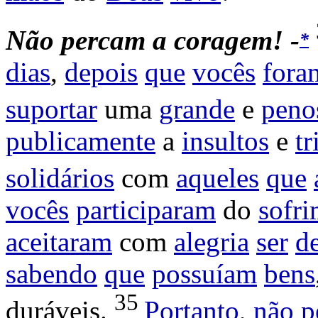
Não percam a coragem! -
*
dias
,
depois
que
vocês
fora
suportar
uma
grande
e
peno
publicamente
a
insultos
e
tr
solidários
com
aqueles
que
vocês
participaram
do
sofr
aceitaram
com
alegria
ser
d
sabendo
que
possuíam
bens
35
duráveis
.
Portanto
,
não
p