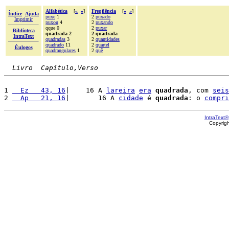
Alfabética
[
«
»
]
Freqüência
[
«
»
]
Índice
Ajuda
puxe
1
2
puxado
Imprimir
puxou
4
2
puxando
qque 0
2
puxar
Biblioteca
quadrada 2
2 quadrada
IntraText
quadradas
3
2
quantidades
quadrado
11
2
quartel
Èulogos
quadrangulares
1
2
quê
Livro  Capítulo,Verso
1 
  Ez   43, 16
|    16 A 
lareira
era
quadrada
, com 
seis
2 
  Ap   21, 16
|       16 A 
cidade
 é 
quadrada
: o 
compri
IntraText®
Copyrig