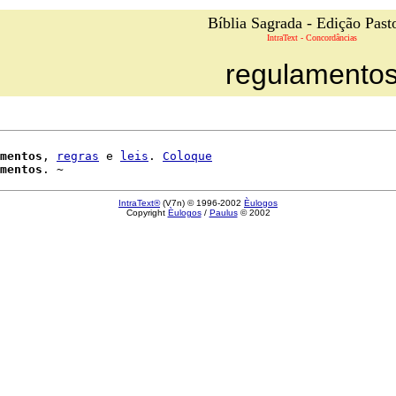
Bíblia Sagrada - Edição Past
IntraText - Concordâncias
regulamento
mentos
, 
regras
 e 
leis
. 
Coloque
mentos
IntraText®
(V7n) © 1996-2002
Èulogos
Copyright
Èulogos
/
Paulus
© 2002