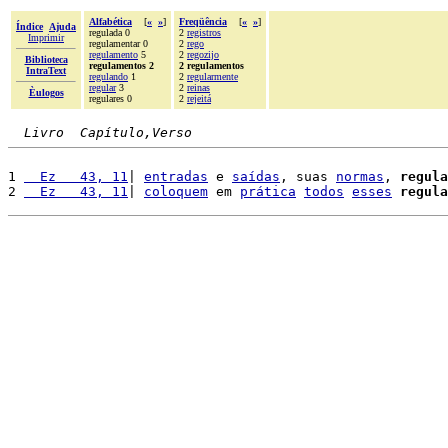
Alfabética
[
«
»
]
Freqüência
[
«
»
]
Índice
Ajuda
regulada 0
2
registros
Imprimir
regulamentar 0
2
rego
regulamento
5
2
regozijo
Biblioteca
regulamentos 2
2 regulamentos
IntraText
regulando
1
2
regularmente
regular
3
2
reinas
Èulogos
regulares 0
2
rejeitá
Livro  Capítulo,Verso
1 
  Ez   43, 11
| 
entradas
 e 
saídas
, suas 
normas
, 
regula
2 
  Ez   43, 11
| 
coloquem
 em 
prática
todos
esses
regula