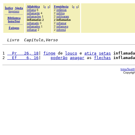
Alfabética
[
«
»
]
Freqüência
[
«
»
]
Índice
Ajuda
inflama
6
2
infâmias
Imprimir
inflamação
4
2
infiltra
inflamações
1
2
infiltraram
Biblioteca
inflamadas 2
2 inflamadas
IntraText
inflamado
3
2
inflamar
inflamados
1
2
inflamava
Èulogos
inflamar
2
2
informá
Livro  Capítulo,Verso
1 
  Pr   26, 18
| 
finge
 de 
louco
 e 
atira
setas
inflamada
2 
  Ef    6, 16
|    
poderão
apagar
 as 
flechas
inflamada
IntraText®
Copyrig