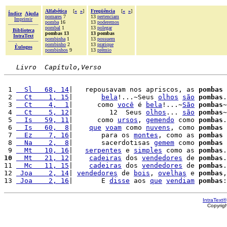
Alfabética
[
«
»
]
Freqüência
[
«
»
]
Índice
Ajuda
pomares
7
13
pertenciam
Imprimir
pomba
16
13
poderemos
pombal
1
13
polegar
Biblioteca
pombas 13
13 pombas
IntraText
pombinha
1
13
possuem
pombinho
2
13
pratique
Èulogos
pombinhos
9
13
prêmio
Livro  Capítulo,Verso
 1 
  Sl   68, 14
|   repousavam nos apriscos, as 
pombas
 2 
  Ct    1, 15
|       
bela
!...~Seus 
olhos
são
pombas
.
 3 
  Ct    4,  1
|      como 
você
 é 
bela
!...~
São
pombas
~
 4 
  Ct    5, 12
|         12  Seus 
olhos
... 
são
pombas
~
 5 
  Is   59, 11
|      como 
ursos
, 
gemendo
 como 
pombas
.
 6 
  Is   60,  8
|    
que
voam
 como 
nuvens
, como 
pombas
 
 7 
  Ez    7, 16
|       para os 
montes
, como as 
pombas
 
 8 
  Na    2,  8
|       sacerdotisas 
gemem
 como 
pombas
 
 9 
  Mt   10, 16
|   
serpentes
 e 
simples
 como as 
pombas
10
  Mt   21, 12
|    
cadeiras
 dos 
vendedores
 de 
pombas
.

11 
  Mc   11, 15
|    
cadeiras
 dos 
vendedores
 de 
pombas
.

12 
 Joa    2, 14
| 
vendedores
 de 
bois
, 
ovelhas
 e 
pombas
,
13 
 Joa    2, 16
|       E 
disse
 aos 
que
vendiam
pombas
:
IntraText®
Copyrig