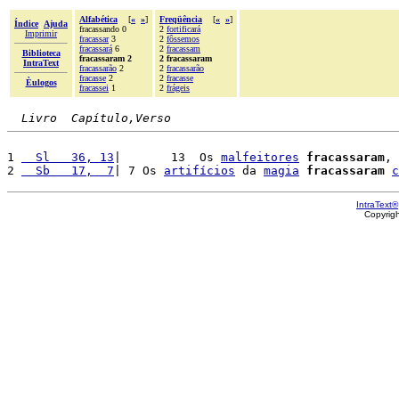
Alfabética
[
«
»
]
Freqüência
[
«
»
]
Índice
Ajuda
fracassando 0
2
fortificará
Imprimir
fracassar
3
2
fôssemos
fracassará
6
2
fracassam
Biblioteca
fracassaram 2
2 fracassaram
IntraText
fracassarão
2
2
fracassarão
fracasse
2
2
fracasse
Èulogos
fracassei
1
2
frágeis
Livro  Capítulo,Verso
1 
  Sl   36, 13
|       13  Os 
malfeitores
fracassaram
, 
2 
  Sb   17,  7
| 7 Os 
artifícios
 da 
magia
fracassaram
c
IntraText®
Copyrig