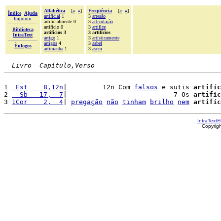
Alfabética
[
«
»
]
Freqüência
[
«
»
]
Índice
Ajuda
artificial
1
3
artesão
Imprimir
artificialmente 0
3
articulação
artifício 0
3
artífice
Biblioteca
artifícios 3
3 artifícios
IntraText
artigo
1
3
artisticamente
artigos
4
3
asbel
Èulogos
artimanha
1
3
asem
Livro  Capítulo,Verso
1 
 Est    8,12n
|         12n Com 
falsos
 e sutis 
artifíc
2 
  Sb   17,  7
|                           7 Os 
artifíc
3 
1Cor    2,  4
| 
pregação
não
tinham
brilho
nem
artifíc
IntraText®
Copyrig