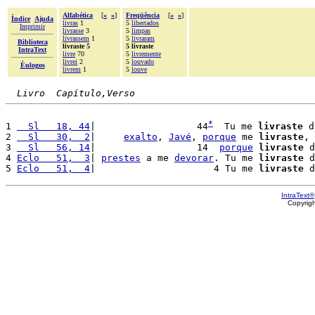
Alfabética
[
«
»
]
Freqüência
[
«
»
]
Índice
Ajuda
livras
1
5
libertados
Imprimir
livrasse
3
5
limpas
livrassem
1
5
livraram
Biblioteca
livraste 5
5 livraste
IntraText
livre
70
5
livremente
livrei
2
5
louvado
Èulogos
livrem
1
5
louve
Livro  Capítulo,Verso
*
1 
  Sl   18, 44
|                  44
  Tu me 
livraste
 d
2 
  Sl   30,  2
|     
exalto
, 
Javé
, 
porque
 me 
livraste
, 
3 
  Sl   56, 14
|                  14  
porque
livraste
 d
4 
Eclo   51,  3
| 
prestes
 a me 
devorar
. Tu me 
livraste
 d
5 
Eclo   51,  4
|                     4 Tu me 
livraste
 d
IntraText®
Copyrig