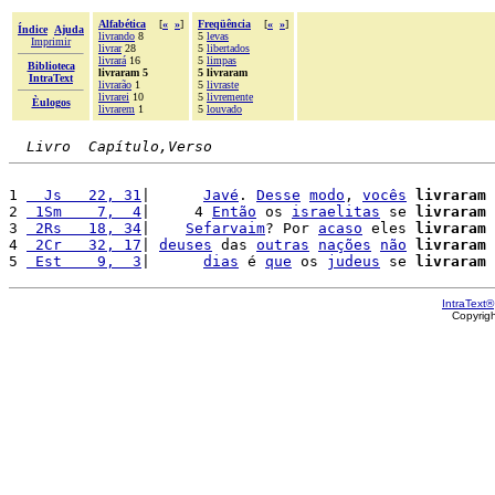
Alfabética
[
«
»
]
Freqüência
[
«
»
]
Índice
Ajuda
livrando
8
5
levas
Imprimir
livrar
28
5
libertados
livrará
16
5
limpas
Biblioteca
livraram 5
5 livraram
IntraText
livrarão
1
5
livraste
livrarei
10
5
livremente
Èulogos
livrarem
1
5
louvado
Livro  Capítulo,Verso
1 
  Js   22, 31
|      
Javé
. 
Desse
modo
, 
vocês
livraram
 
2 
 1Sm    7,  4
|     4 
Então
 os 
israelitas
 se 
livraram
 
3 
 2Rs   18, 34
|    
Sefarvaim
? Por 
acaso
 eles 
livraram
4 
 2Cr   32, 17
| 
deuses
 das 
outras
nações
não
livraram
 
5 
 Est    9,  3
|      
dias
 é 
que
 os 
judeus
 se 
livraram
 
IntraText®
Copyrig