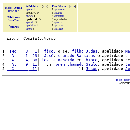
Alfabética
[
«
»
]
Freqüência
[
«
»
]
Índice
Ajuda
apelar
1
5
apedrejar
Imprimir
apelativo 0
5
apegue
apeles
1
5
apeguem
Biblioteca
apelidado 5
5 apelidado
IntraText
apelido
3
5
apertos
apelidou
1
5
aplicou
Èulogos
apelo
3
5
aplique
Livro  Capítulo,Verso
1 
 1Mc    3,  1
|  
ficou
 o seu 
filho
Judas
, 
apelidado
Ma
2 
  At    1, 23
|  
José
, 
chamado
Bársabas
 e 
apelidado
 o 
3 
  At    4, 36
| 
levita
nascido
 em 
Chipre
, 
apelidado
 pe
4 
  At    9, 11
|   um 
homem
chamado
Saulo
, 
apelidado
Sa
5 
  Cl    4, 11
|                 11 
Jesus
, 
apelidado
Ju
IntraText®
Copyrig