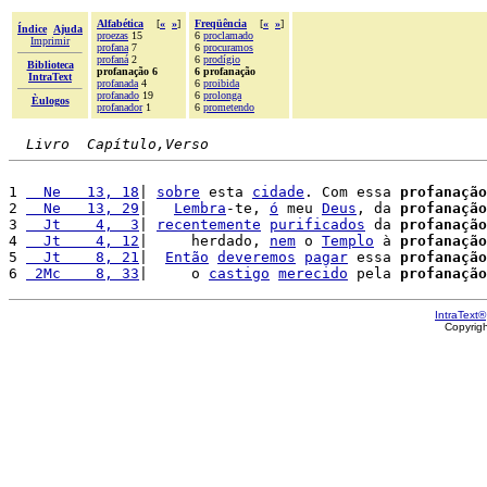
Alfabética
[
«
»
]
Freqüência
[
«
»
]
Índice
Ajuda
proezas
15
6
proclamado
Imprimir
profana
7
6
procuramos
profaná
2
6
prodígio
Biblioteca
profanação 6
6 profanação
IntraText
profanada
4
6
proibida
profanado
19
6
prolonga
Èulogos
profanador
1
6
prometendo
Livro  Capítulo,Verso
1 
  Ne   13, 18
| 
sobre
 esta 
cidade
. Com essa 
profanação
2 
  Ne   13, 29
|   
Lembra
-te, 
ó
 meu 
Deus
, da 
profanação
3 
  Jt    4,  3
| 
recentemente
purificados
 da 
profanação
4 
  Jt    4, 12
|     herdado, 
nem
 o 
Templo
 à 
profanação
5 
  Jt    8, 21
|  
Então
deveremos
pagar
 essa 
profanação
6 
 2Mc    8, 33
|     o 
castigo
merecido
 pela 
profanação
IntraText®
Copyrig