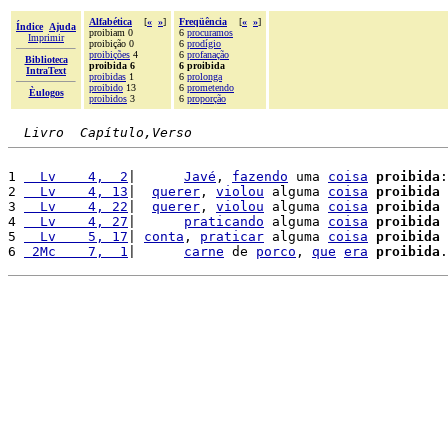
Alfabética
[
«
»
]
Freqüência
[
«
»
]
Índice
Ajuda
proibiam 0
6
procuramos
Imprimir
proibição 0
6
prodígio
proibições
4
6
profanação
Biblioteca
proibida 6
6 proibida
IntraText
proibidas
1
6
prolonga
proibido
13
6
prometendo
Èulogos
proibidos
3
6
proporção
Livro  Capítulo,Verso
1 
  Lv    4,  2
|      
Javé
, 
fazendo
 uma 
coisa
proibida
:
2 
  Lv    4, 13
|  
querer
, 
violou
 alguma 
coisa
proibida
 
3 
  Lv    4, 22
|  
querer
, 
violou
 alguma 
coisa
proibida
 
4 
  Lv    4, 27
|      
praticando
 alguma 
coisa
proibida
 
5 
  Lv    5, 17
| 
conta
, 
praticar
 alguma 
coisa
proibida
 
6 
 2Mc    7,  1
|      
carne
 de 
porco
, 
que
era
proibida