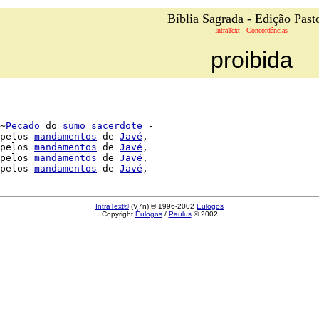
Bíblia Sagrada - Edição Past
IntraText - Concordâncias
proibida
~
Pecado
 do 
sumo
sacerdote
 -

pelos 
mandamentos
 de 
Javé
,

pelos 
mandamentos
 de 
Javé
,

pelos 
mandamentos
 de 
Javé
,

pelos 
mandamentos
 de 
Javé
,

IntraText®
(V7n) © 1996-2002
Èulogos
Copyright
Èulogos
/
Paulus
© 2002