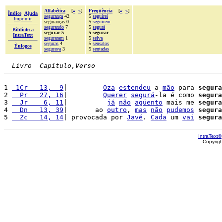
Alfabética
[
«
»
]
Freqüência
[
«
»
]
Índice
Ajuda
segurança
42
5
seguirei
Imprimir
seguranças 0
5
seguirem
segurando
7
5
segurá
Biblioteca
segurar 5
5 segurar
IntraText
seguraram
1
5
selva
seguras
4
5
sensatos
Èulogos
segurava
3
5
sentadas
Livro  Capítulo,Verso
1 
 1Cr   13,  9
|         
Oza
estendeu
 a 
mão
 para 
segura
2 
  Pr   27, 16
|         
Querer
segurá
-la é como 
segura
3 
  Jr    6, 11
|          
já
não
agüento
 mais me 
segura
4 
  Dn   13, 39
|       ao 
outro
, 
mas
não
pudemos
segura
5 
  Zc   14, 14
| provocada por 
Javé
. 
Cada
 um 
vai
segura
IntraText®
Copyrig