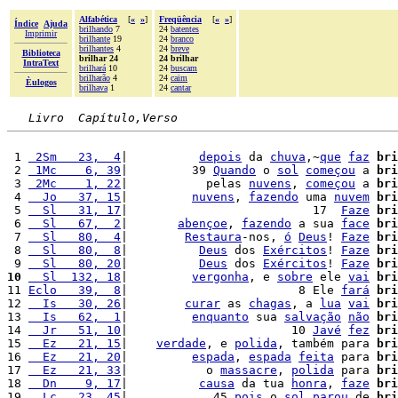
Alfabética
[
«
»
]
Freqüência
[
«
»
]
Índice
Ajuda
brilhando
7
24
batentes
Imprimir
brilhante
19
24
branco
brilhantes
4
24
breve
Biblioteca
brilhar 24
24 brilhar
IntraText
brilhará
10
24
buscam
brilharão
4
24
caim
Èulogos
brilhava
1
24
cantar
Livro  Capítulo,Verso
 1 
 2Sm   23,  4
|          
depois
 da 
chuva
,~
que
faz
bri
 2 
 1Mc    6, 39
|         39 
Quando
 o 
sol
começou
 a 
bri
 3 
 2Mc    1, 22
|           pelas 
nuvens
, 
começou
 a 
bri
 4 
  Jo   37, 15
|         
nuvens
, 
fazendo
 uma 
nuvem
bri
 5 
  Sl   31, 17
|                          17  
Faze
bri
 6 
  Sl   67,  2
|       
abençoe
, 
fazendo
 a sua 
face
bri
 7 
  Sl   80,  4
|        
Restaura
-nos, 
ó
Deus
! 
Faze
bri
 8 
  Sl   80,  8
|          
Deus
 dos 
Exércitos
! 
Faze
bri
 9 
  Sl   80, 20
|          
Deus
 dos 
Exércitos
! 
Faze
bri
10
  Sl  132, 18
|         
vergonha
, e 
sobre
 ele 
vai
bri
11 
Eclo   39,  8
|                        8 Ele 
fará
bri
12 
  Is   30, 26
|        
curar
 as 
chagas
, a 
lua
vai
bri
13 
  Is   62,  1
|         
enquanto
 sua 
salvação
não
bri
14 
  Jr   51, 10
|                       10 
Javé
fez
bri
15 
  Ez   21, 15
|    
verdade
, e 
polida
, também para 
bri
16 
  Ez   21, 20
|         
espada
, 
espada
feita
 para 
bri
17 
  Ez   21, 33
|           o 
massacre
, 
polida
 para 
bri
18 
  Dn    9, 17
|          
causa
 da tua 
honra
, 
faze
bri
19 
  Lc   23, 45
|            45 
pois
 o 
sol
parou
 de 
bri