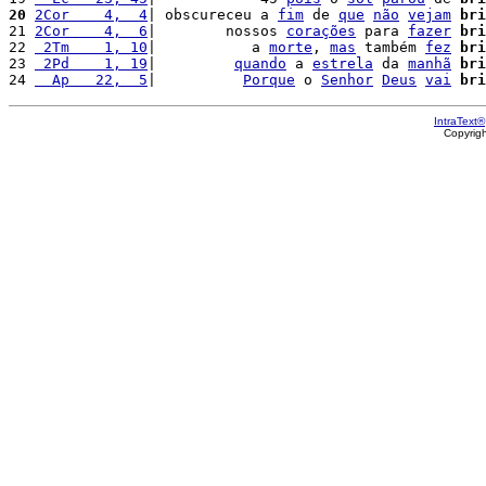
20
2Cor    4,  4
| obscureceu a 
fim
 de 
que
não
vejam
bri
21 
2Cor    4,  6
|        nossos 
corações
 para 
fazer
bri
22 
 2Tm    1, 10
|           a 
morte
, 
mas
 também 
fez
bri
23 
 2Pd    1, 19
|         
quando
 a 
estrela
 da 
manhã
bri
24 
  Ap   22,  5
|          
Porque
 o 
Senhor
Deus
vai
bri
IntraText®
Copyrig