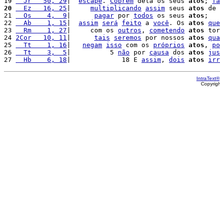
19 
  Jr   50, 29
|  
escape
. 
Cobrem
 dela os seus 
atos
; 
fa
20
  Ez   16, 25
|     
multiplicando
assim
 seus 
atos
 de 
21 
  Os    4,  9
|      
pagar
 por 
todos
 os seus 
atos
;

22 
  Ab    1, 15
|  
assim
será
feito
 a 
você
. Os 
atos
que
23 
  Rm    1, 27
|     com os 
outros
, 
cometendo
atos
 tor
24 
2Cor   10, 11
|      
tais
seremos
 por nossos 
atos
qua
25 
  Tt    1, 16
|   
negam
isso
 com os 
próprios
atos
, 
po
26 
  Tt    3,  5
|          5 
não
 por 
causa
 dos 
atos
jus
27 
  Hb    6, 18
|             18 E 
assim
, 
dois
atos
irr
IntraText®
Copyrig