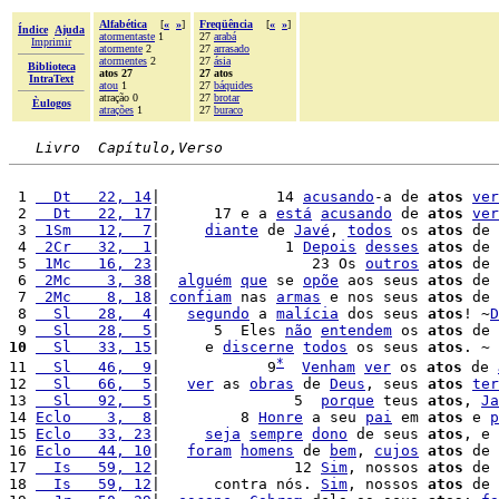
Alfabética
[
«
»
]
Freqüência
[
«
»
]
Índice
Ajuda
atormentaste
1
27
arabá
Imprimir
atormente
2
27
arrasado
atormentes
2
27
ásia
Biblioteca
atos 27
27 atos
IntraText
atou
1
27
báquides
atração 0
27
brotar
Èulogos
atrações
1
27
buraco
Livro  Capítulo,Verso
 1 
  Dt   22, 14
|             14 
acusando
-a de 
atos
ver
 2 
  Dt   22, 17
|      17 e a 
está
acusando
 de 
atos
ver
 3 
 1Sm   12,  7
|     
diante
 de 
Javé
, 
todos
 os 
atos
 de 
 4 
 2Cr   32,  1
|              1 
Depois
desses
atos
 de 
 5 
 1Mc   16, 23
|                 23 Os 
outros
atos
 de 
 6 
 2Mc    3, 38
|  
alguém
que
 se 
opõe
 aos seus 
atos
 de 
 7 
 2Mc    8, 18
| 
confiam
 nas 
armas
 e nos seus 
atos
 de 
 8 
  Sl   28,  4
|   
segundo
 a 
malícia
 dos seus 
atos
! ~
D
 9 
  Sl   28,  5
|      5  Eles 
não
entendem
 os 
atos
 de 
10
  Sl   33, 15
|     e 
discerne
todos
 os seus 
atos
. ~

*
11 
  Sl   46,  9
|            9
Venham
ver
 os 
atos
 de 
12 
  Sl   66,  5
|   
ver
 as 
obras
 de 
Deus
, seus 
atos
ter
13 
  Sl   92,  5
|               5  
porque
 teus 
atos
, 
Ja
14 
Eclo    3,  8
|         8 
Honre
 a seu 
pai
 em 
atos
 e 
p
15 
Eclo   33, 23
|     
seja
sempre
dono
 de seus 
atos
, e 
16 
Eclo   44, 10
|   
foram
homens
 de 
bem
, 
cujos
atos
 de 
17 
  Is   59, 12
|               12 
Sim
, nossos 
atos
 de 
18 
  Is   59, 12
|      contra nós. 
Sim
, nossos 
atos
 de 