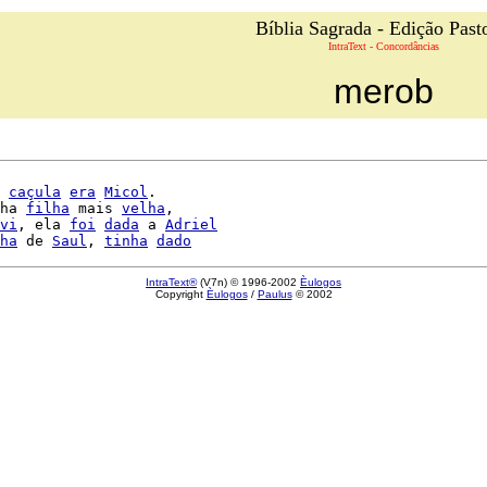
Bíblia Sagrada - Edição Past
IntraText - Concordâncias
merob
 
caçula
era
Micol
.

ha 
filha
 mais 
velha
,

vi
, ela 
foi
dada
 a 
Adriel
ha
 de 
Saul
, 
tinha
dado
IntraText®
(V7n) © 1996-2002
Èulogos
Copyright
Èulogos
/
Paulus
© 2002