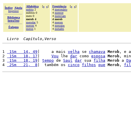
Alfabética
[
«
»
]
Freqüência
[
«
»
]
Índice
Ajuda
mérito
2
4
mercenário
Imprimir
méritos 0
4
merecer
mero 0
4
mereciam
Biblioteca
merob 4
4 merob
IntraText
merodac
5
4
merom
merom
4
4
mesraim
Èulogos
meron
1
4
metades
Livro  Capítulo,Verso
1 
 1Sm   14, 49
|     a mais 
velha
 se 
chamava
Merob
, e a
2 
 1Sm   18, 17
|     
Vou
 lhe 
dar
 como 
esposa
Merob
, min
3 
 1Sm   18, 19
| 
tempo
 de 
Saul
dar
 sua 
filha
Merob
 a 
Da
4 
 2Sm   21,  8
|  também os 
cinco
filhos
que
Merob
, 
fil