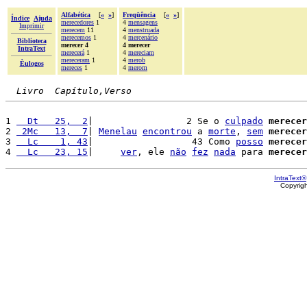
Alfabética
[
«
»
]
Freqüência
[
«
»
]
Índice
Ajuda
merecedores
1
4
mensagens
Imprimir
merecem
11
4
menstruada
merecemos
1
4
mercenário
Biblioteca
merecer 4
4 merecer
IntraText
merecerá
1
4
mereciam
mereceram
1
4
merob
Èulogos
mereces
1
4
merom
Livro  Capítulo,Verso
1 
  Dt   25,  2
|                 2 Se o 
culpado
merecer
2 
 2Mc   13,  7
| 
Menelau
encontrou
 a 
morte
, 
sem
merecer
3 
  Lc    1, 43
|                  43 Como 
posso
merecer
4 
  Lc   23, 15
|     
ver
, ele 
não
fez
nada
 para 
merecer
IntraText®
Copyrig