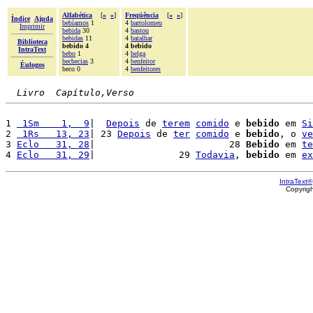
Alfabética
[
«
»
]
Freqüência
[
«
»
]
Índice
Ajuda
bebíamos
1
4
bartolomeu
Imprimir
bebida
30
4
bastou
bebidas
11
4
batalhar
Biblioteca
bebido 4
4 bebido
IntraText
bebo
1
4
belga
becbecias
3
4
benfeitor
Èulogos
beco 0
4
benfeitores
Livro  Capítulo,Verso
1 
 1Sm    1,  9
|  
Depois
 de 
terem
comido
 e 
bebido
 em 
Si
2 
 1Rs   13, 23
| 23 
Depois
 de 
ter
comido
 e 
bebido
, o 
ve
3 
Eclo   31, 28
|                        28 
Bebido
 em 
te
4 
Eclo   31, 29
|               29 
Todavia
, 
bebido
 em 
ex
IntraText®
Copyrig