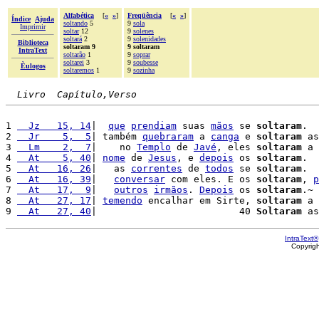
Alfabética
[
«
»
]
Freqüência
[
«
»
]
Índice
Ajuda
soltando
5
9
sola
Imprimir
soltar
12
9
solenes
soltará
2
9
solenidades
Biblioteca
soltaram 9
9 soltaram
IntraText
soltarão
1
9
soprar
soltarei
3
9
soubesse
Èulogos
soltaremos
1
9
sozinha
Livro  Capítulo,Verso
1 
  Jz   15, 14
|  
que
prendiam
 suas 
mãos
 se 
soltaram
.

2 
  Jr    5,  5
| também 
quebraram
 a 
canga
 e 
soltaram
 as
3 
  Lm    2,  7
|    no 
Templo
 de 
Javé
, eles 
soltaram
 a 
4 
  At    5, 40
| 
nome
 de 
Jesus
, e 
depois
 os 
soltaram
.

5 
  At   16, 26
|   as 
correntes
 de 
todos
 se 
soltaram
.

6 
  At   16, 39
|   
conversar
 com eles. E os 
soltaram
, 
p
7 
  At   17,  9
|   
outros
irmãos
. 
Depois
 os 
soltaram
.~

8 
  At   27, 17
| 
temendo
 encalhar em Sirte, 
soltaram
 a 
9 
  At   27, 40
|                         40 
Soltaram
 as
IntraText®
Copyrig