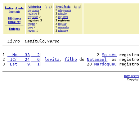
Alfabética
[
«
»
]
Freqüência
[
«
»
]
Índice
Ajuda
registrem
1
3
refugiarem
Imprimir
registro
6
3
refugio
registros
2
3
registrar
Biblioteca
registrou 3
3 registrou
IntraText
regma
4
3
regular
rego
2
3
reinando
Èulogos
regom
1
3
reinasse
Livro  Capítulo,Verso
1 
  Nm   33,  2
|                      2 
Moisés
registro
2 
 1Cr   24,  6
| 
levita
, 
filho
 de 
Natanael
, os 
registro
3 
 Est    9,  1
|                  20 
Mardoqueu
registro
IntraText®
Copyrig