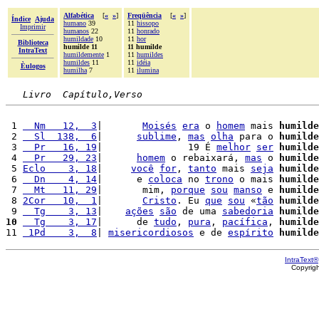
Alfabética
[
«
»
]
Freqüência
[
«
»
]
Índice
Ajuda
humano
39
11
hissopo
Imprimir
humanos
22
11
honrado
humildade
10
11
hor
Biblioteca
humilde 11
11 humilde
IntraText
humildemente
1
11
humildes
humildes
11
11
idéia
Èulogos
humilha
7
11
ilumina
Livro  Capítulo,Verso
 1 
  Nm   12,  3
|       
Moisés
era
 o 
homem
 mais 
humilde
 2 
  Sl  138,  6
|      
sublime
, 
mas
olha
 para o 
humilde
 3 
  Pr   16, 19
|               19 É 
melhor
ser
humilde
 4 
  Pr   29, 23
|      
homem
 o rebaixará, 
mas
 o 
humilde
 5 
Eclo    3, 18
|     
você
for
, 
tanto
 mais 
seja
humilde
 6 
  Dn    4, 14
|      e 
coloca
 no 
trono
 o mais 
humilde
 7 
  Mt   11, 29
|       mim, 
porque
sou
manso
 e 
humilde
 8 
2Cor   10,  1
|       
Cristo
. Eu 
que
sou
 «
tão
humilde
 9 
  Tg    3, 13
|    
ações
são
 de uma 
sabedoria
humilde
10
  Tg    3, 17
|      de 
tudo
, 
pura
, 
pacífica
, 
humilde
11 
 1Pd    3,  8
| 
misericordiosos
 e de 
espírito
humilde
IntraText®
Copyrig