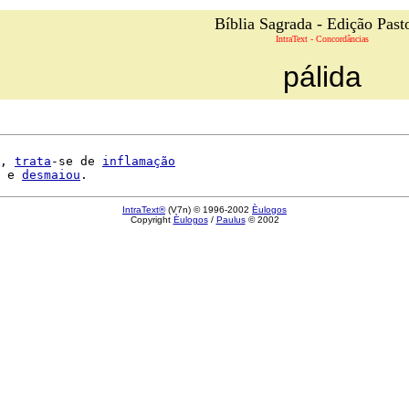
Bíblia Sagrada - Edição Past
IntraText - Concordâncias
pálida
, 
trata
-se de 
inflamação
 e 
desmaiou
IntraText®
(V7n) © 1996-2002
Èulogos
Copyright
Èulogos
/
Paulus
© 2002