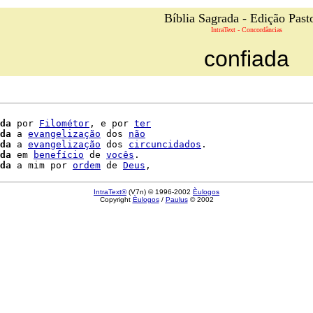
Bíblia Sagrada - Edição Past
IntraText - Concordâncias
confiada
da
 por 
Filométor
, e por 
ter
da
 a 
evangelização
 dos 
não
da
 a 
evangelização
 dos 
circuncidados
.

da
 em 
benefício
 de 
vocês
.

da
 a mim por 
ordem
 de 
Deus
IntraText®
(V7n) © 1996-2002
Èulogos
Copyright
Èulogos
/
Paulus
© 2002