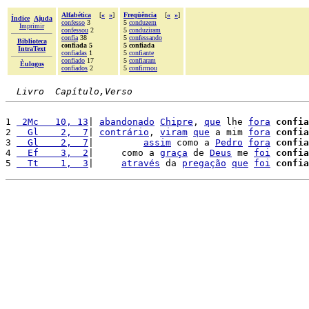
Alfabética
[
«
»
]
Freqüência
[
«
»
]
Índice
Ajuda
confesso
3
5
conduzem
Imprimir
confessou
2
5
conduziram
confia
38
5
confessando
Biblioteca
confiada 5
5 confiada
IntraText
confiadas
1
5
confiante
confiado
17
5
confiaram
Èulogos
confiados
2
5
confirmou
Livro  Capítulo,Verso
1 
 2Mc   10, 13
| 
abandonado
Chipre
, 
que
 lhe 
fora
confia
2 
  Gl    2,  7
| 
contrário
, 
viram
que
 a mim 
fora
confia
3 
  Gl    2,  7
|         
assim
 como a 
Pedro
fora
confia
4 
  Ef    3,  2
|     como a 
graça
 de 
Deus
 me 
foi
confia
5 
  Tt    1,  3
|     
através
 da 
pregação
que
foi
confia