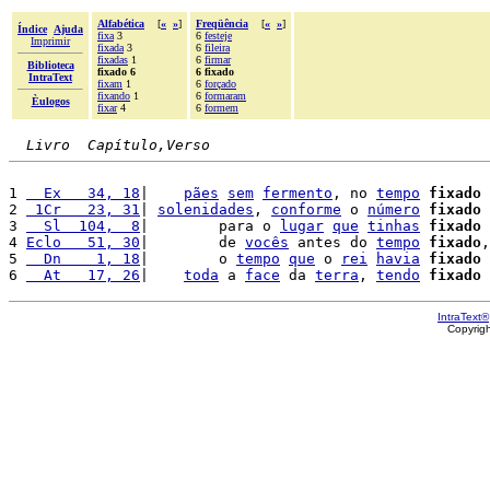
Alfabética
[
«
»
]
Freqüência
[
«
»
]
Índice
Ajuda
fixa
3
6
festeje
Imprimir
fixada
3
6
fileira
fixadas
1
6
firmar
Biblioteca
fixado 6
6 fixado
IntraText
fixam
1
6
forçado
fixando
1
6
formaram
Èulogos
fixar
4
6
formem
Livro  Capítulo,Verso
1 
  Ex   34, 18
|    
pães
sem
fermento
, no 
tempo
fixado
 
2 
 1Cr   23, 31
| 
solenidades
, 
conforme
 o 
número
fixado
 
3 
  Sl  104,  8
|        para o 
lugar
que
tinhas
fixado
 
4 
Eclo   51, 30
|        de 
vocês
 antes do 
tempo
fixado
,
5 
  Dn    1, 18
|        o 
tempo
que
 o 
rei
havia
fixado
 
6 
  At   17, 26
|    
toda
 a 
face
 da 
terra
, 
tendo
fixado
 
IntraText®
Copyrig