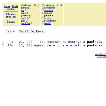
Alfabética
[
«
»
]
Freqüência
[
«
»
]
Índice
Ajuda
patrulhas
1
2
pastoreando
Imprimir
pau
3
2
pastoreio
pauco 0
2
patriarca
Biblioteca
pauladas 2
2 pauladas
IntraText
paulo
242
2
pavões
paus
5
2
pecaminosas
Èulogos
pavilhões
1
2
pecarão
Livro  Capítulo,Verso
1 
  Ex   21, 20
|    seu 
escravo
ou
escrava
 a 
pauladas
, 
2 
 1Sm   17, 35
| agarro pela juba e o 
mato
 a 
pauladas
IntraText®
Copyrig