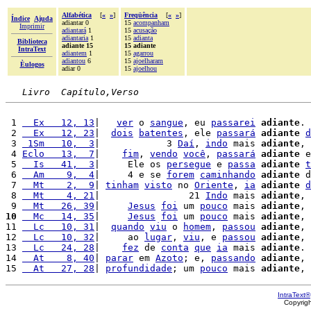
Alfabética
[
«
»
]
Freqüência
[
«
»
]
Índice
Ajuda
adiantar 0
15
acompanham
Imprimir
adiantará
1
15
acusação
adiantaria
1
15
adianta
Biblioteca
adiante 15
15 adiante
IntraText
adiantem
1
15
agarrou
adiantou
6
15
ajoelharam
Èulogos
adiar 0
15
ajoelhou
Livro  Capítulo,Verso
 1 
  Ex   12, 13
|   
ver
 o 
sangue
, eu 
passarei
adiante
. 
 2 
  Ex   12, 23
|  
dois
batentes
, ele 
passará
adiante
d
 3 
 1Sm   10,  3
|            3 
Daí
, 
indo
 mais 
adiante
, 
 4 
Eclo   13,  7
|    
fim
, 
vendo
você
, 
passará
adiante
 e
 5 
  Is   41,  3
|     Ele os 
persegue
 e 
passa
adiante
t
 6 
  Am    9,  4
|     4 e se 
forem
caminhando
adiante
 d
 7 
  Mt    2,  9
| 
tinham
visto
 no 
Oriente
, 
ia
adiante
d
 8 
  Mt    4, 21
|                21 
Indo
 mais 
adiante
, 
 9 
  Mt   26, 39
|     
Jesus
foi
 um 
pouco
 mais 
adiante
, 
10
  Mc   14, 35
|     
Jesus
foi
 um 
pouco
 mais 
adiante
, 
11 
  Lc   10, 31
|  
quando
viu
 o 
homem
, 
passou
adiante
, 
12 
  Lc   10, 32
|     ao 
lugar
, 
viu
, e 
passou
adiante
, 
13 
  Lc   24, 28
|    
fez
 de 
conta
que
ia
 mais 
adiante
.

14 
  At    8, 40
| 
parar
 em 
Azoto
; e, 
passando
adiante
, 
15 
  At   27, 28
| 
profundidade
; um 
pouco
 mais 
adiante
, 
IntraText®
Copyrig