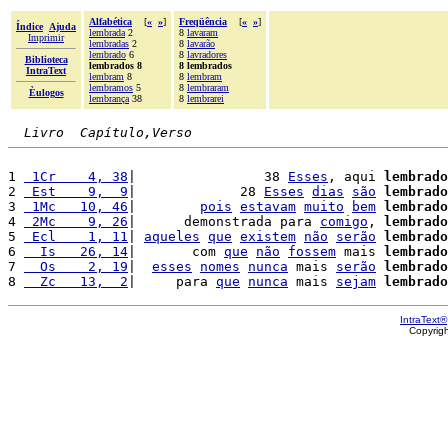
Alfabética
[
«
»
]
Freqüência
[
«
»
]
Índice
Ajuda
lembrada
2
8
lavaram
Imprimir
lembradas
2
8
lavarão
lembrado
6
8
lavradores
Biblioteca
lembrados 8
8 lembrados
IntraText
lembram
8
8
lembram
lembramos
5
8
lembraram
Èulogos
lembrança
38
8
lembrarei
Livro  Capítulo,Verso
1 
 1Cr    4, 38
|                38 
Esses
, aqui 
lembrado
2 
 Est    9,  9
|             28 
Esses
dias
são
lembrado
3 
 1Mc   10, 46
|        
pois
estavam
muito
bem
lembrado
4 
 2Mc    9, 26
|      demonstrada para 
comigo
, 
lembrado
5 
 Ecl    1, 11
| 
aqueles
que
existem
não
serão
lembrado
6 
  Is   26, 14
|       com 
que
não
fossem
 mais 
lembrado
7 
  Os    2, 19
|  
esses
nomes
nunca
 mais 
serão
lembrado
8 
  Zc   13,  2
|     para 
que
nunca
 mais 
sejam
lembrado
IntraText®
Copyrig