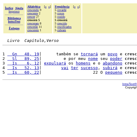
Alfabética
[
«
»
]
Freqüência
[
«
»
]
Índice
Ajuda
crescendo
9
5
covarde
Imprimir
crescente
2
5
coxos
crescer
27
5
cozido
Biblioteca
crescerá 5
5 crescerá
IntraText
cresceram
8
5
crescido
crescerão
11
5
crucificados
Èulogos
crescerem
1
5
cubram
Livro  Capítulo,Verso
1 
  Gn   48, 19
|      também se 
tornará
 um 
povo
 e 
cresc
2 
  Sl   89, 25
|         e por meu 
nome
 seu 
poder
cresc
3 
  Is    6, 12
| 
expulsará
 os 
homens
 e o 
abandono
cresc
4 
  Is   52, 13
|        
vai
ter
sucesso
, 
subirá
 e 
cresc
5 
  Is   60, 22
|                     22 O 
pequeno
cresc
IntraText®
Copyrig