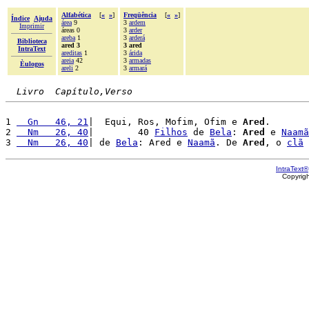
Alfabética
[
«
»
]
Freqüência
[
«
»
]
Índice
Ajuda
área
9
3
ardem
Imprimir
áreas 0
3
arder
areba
1
3
arderá
Biblioteca
ared 3
3 ared
IntraText
areditas
1
3
árida
areia
42
3
armadas
Èulogos
areli
2
3
armará
Livro  Capítulo,Verso
1 
  Gn   46, 21
|  Equi, Ros, Mofim, Ofim e 
Ared
.

2 
  Nm   26, 40
|        40 
Filhos
 de 
Bela
: 
Ared
 e 
Naamã
3 
  Nm   26, 40
| de 
Bela
: Ared e 
Naamã
. De 
Ared
, o 
clã
IntraText®
Copyrig