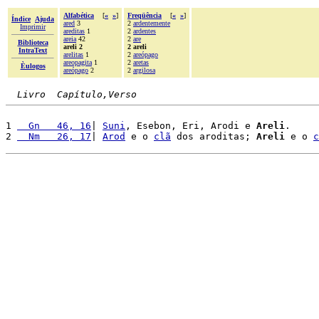
Alfabética
[
«
»
]
Freqüência
[
«
»
]
Índice
Ajuda
ared
3
2
ardentemente
Imprimir
areditas
1
2
ardentes
areia
42
2
are
Biblioteca
areli 2
2 areli
IntraText
arelitas
1
2
areópago
areopagita
1
2
aretas
Èulogos
areópago
2
2
argilosa
Livro  Capítulo,Verso
1 
  Gn   46, 16
| 
Suni
, Esebon, Eri, Arodi e 
Areli
.

2 
  Nm   26, 17
| 
Arod
 e o 
clã
 dos aroditas; 
Areli
 e o 
c