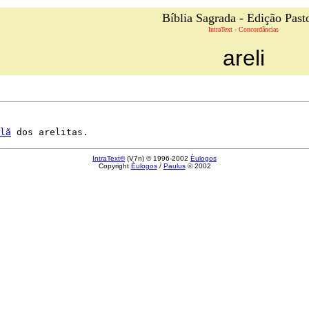
Bíblia Sagrada - Edição Past
IntraText - Concordâncias
areli
lã
IntraText®
(V7n) © 1996-2002
Èulogos
Copyright
Èulogos
/
Paulus
© 2002