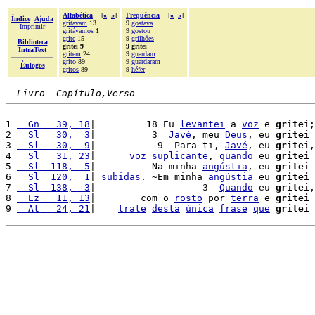
Alfabética
[
«
»
]
Freqüência
[
«
»
]
Índice
Ajuda
gritavam
13
9
gostava
Imprimir
gritávamos
1
9
gostou
grite
15
9
grilhões
Biblioteca
gritei 9
9 gritei
IntraText
gritem
24
9
guardam
grito
89
9
guardaram
Èulogos
gritos
89
9
héfer
Livro  Capítulo,Verso
1 
  Gn   39, 18
|         18 Eu 
levantei
 a 
voz
 e 
gritei
;
2 
  Sl   30,  3
|          3  
Javé
, meu 
Deus
, eu 
gritei
 
3 
  Sl   30,  9
|           9  Para ti, 
Javé
, eu 
gritei
,
4 
  Sl   31, 23
|      
voz
suplicante
, 
quando
 eu 
gritei
 
5 
  Sl  118,  5
|          Na minha 
angústia
, eu 
gritei
 
6 
  Sl  120,  1
| 
subidas
. ~Em minha 
angústia
 eu 
gritei
 
7 
  Sl  138,  3
|                   3  
Quando
 eu 
gritei
,
8 
  Ez   11, 13
|        com o 
rosto
 por 
terra
 e 
gritei
9 
  At   24, 21
|    
trate
desta
única
frase
que
gritei
 