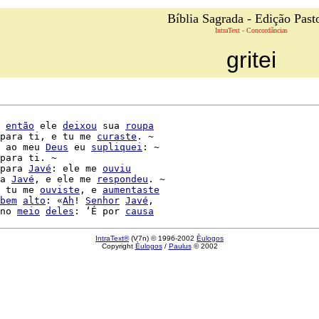
Bíblia Sagrada - Edição Past
IntraText - Concordâncias
gritei
 
então
 ele 
deixou
 sua 
roupa
para ti, e tu me 
curaste
. ~

 ao meu 
Deus
 eu 
supliquei
: ~

para ti. ~

para 
Javé
: ele me 
ouviu
a 
Javé
, e ele me 
respondeu
. ~

 tu me 
ouviste
, e 
aumentaste
bem
alto
: «
Ah
! 
Senhor
Javé
,

no 
meio
deles
: ‘É por 
causa
IntraText®
(V7n) © 1996-2002
Èulogos
Copyright
Èulogos
/
Paulus
© 2002