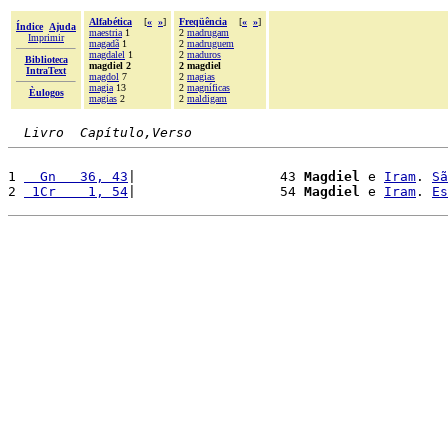
Alfabética
[
«
»
]
Freqüência
[
«
»
]
Índice
Ajuda
maestria
1
2
madrugam
Imprimir
magadã
1
2
madruguem
magdalel
1
2
maduros
Biblioteca
magdiel 2
2 magdiel
IntraText
magdol
7
2
magias
magia
13
2
magníficas
Èulogos
magias
2
2
maldigam
Livro  Capítulo,Verso
1 
  Gn   36, 43
|                  43 
Magdiel
 e 
Iram
. 
Sã
2 
 1Cr    1, 54
|                  54 
Magdiel
 e 
Iram
. 
Es