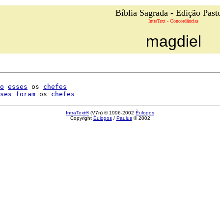
Bíblia Sagrada - Edição Past
IntraText - Concordâncias
magdiel
o
esses
 os 
chefes
ses
foram
 os 
chefes
IntraText®
(V7n) © 1996-2002
Èulogos
Copyright
Èulogos
/
Paulus
© 2002