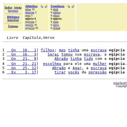
Alfabética
[
«
»
]
Freqüência
[
«
»
]
Índice
Ajuda
efron
16
6
ebed
Imprimir
efusivas
2
6
edifica
egeu
5
6
educa
Biblioteca
egípcia 6
6 egípcia
IntraText
egípcias
1
6
elasa
egípcio
41
6
elevo
Èulogos
egípcios
95
6
eliasaf
Livro  Capítulo,Verso
1 
  Gn   16,  1
| 
filhos
; 
mas
tinha
 uma 
escrava
egípcia
2 
  Gn   16,  3
|    
Sarai
tomou
 sua 
escrava
, a 
egípcia
3 
  Gn   21,  9
|       
Abraão
tinha
tido
 com a 
egípcia
4 
  Gn   21, 21
|  
escolheu
 para ele uma 
mulher
egípcia
.
5 
  Gn   25, 12
|      
Abraão
 e 
Agar
, a 
escrava
egípcia
 
6 
  Ex    3, 17
|       
tirar
vocês
 da 
opressão
egípcia
 
IntraText®
Copyrig